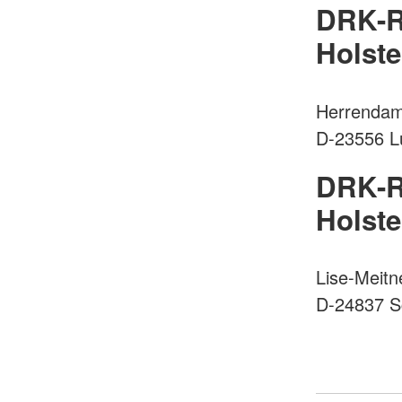
DRK-R
Holst
Herrenda
D-23556 
DRK-R
Holst
Lise-Meitn
D-24837 S