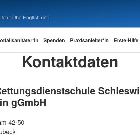
tch to the English one
otfallsanitäter*in
Spenden
Praxisanleiter*in
Erste-Hilfe
Kontaktdaten
ettungsdienstschule Schleswi
ein gGmbH
mm 42-50
Lübeck