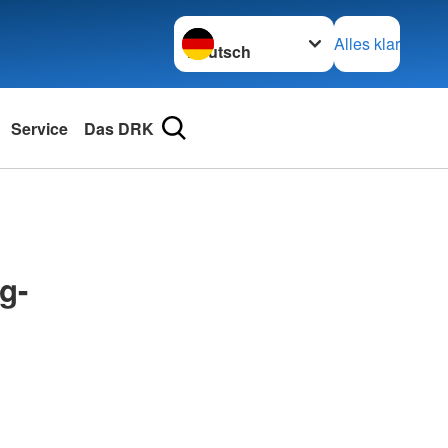
Sprache wechseln zu
Alles klar
Service
Das DRK
g-